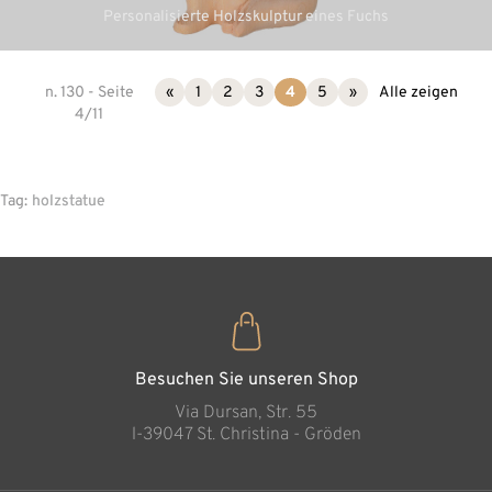
Personalisierte Holzskulptur eines Fuchs
n. 130 - Seite
«
1
2
3
4
5
»
Alle zeigen
4/11
Tag:
holzstatue
Besuchen Sie unseren Shop
Via Dursan, Str. 55
l-39047 St. Christina - Gröden