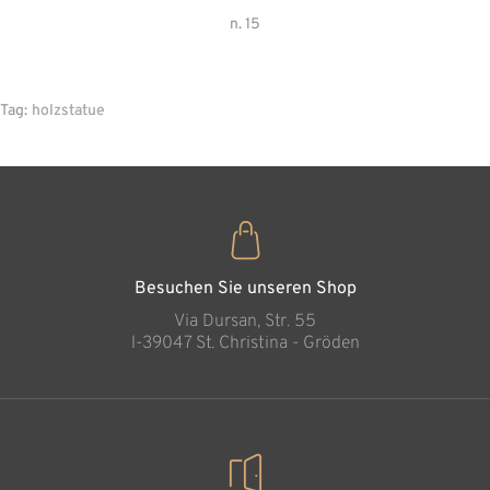
n. 15
Tag:
holzstatue
Besuchen Sie unseren Shop
Via Dursan, Str. 55
l-39047 St. Christina - Gröden