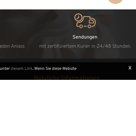
Sendungen
jeden Anlass
mit zertifiziertem Kurier in 24/48 Stunden.
x
 unter
diesem Link
. Wenn Sie diese Website
Nützliche Informationen
Bestellung aufgeben
Fragen an den Experten
Holzschnitzerei