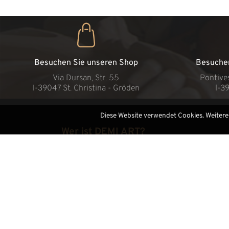
Besuchen Sie unseren Shop
Besuche
Via Dursan, Str. 55
Pontive
l-39047 St. Christina - Gröden
l-3
Diese Website verwendet Cookies. Weitere
Wer ist DEMI ART?
Demi Art
Video
Highlight
Messen
Sitemap