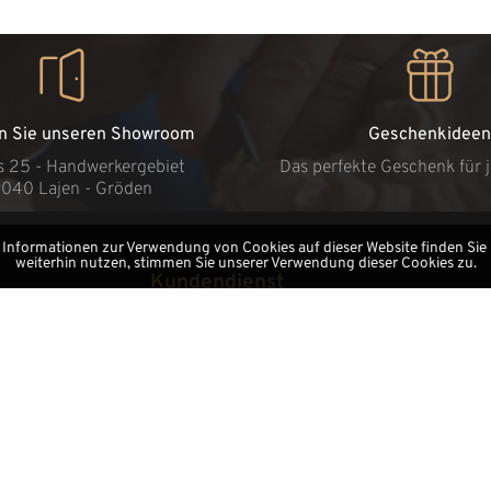
n Sie unseren Showroom
Geschenkideen
s 25 - Handwerkergebiet
Das perfekte Geschenk für 
9040 Lajen - Gröden
 Informationen zur Verwendung von Cookies auf dieser Website finden Sie
weiterhin nutzen, stimmen Sie unserer Verwendung dieser Cookies zu.
Kundendienst
Kontakte
Wo wir sind
Streitschlichtung
Trade area
Händlerbereich