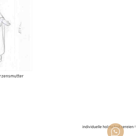
erzensmutter
individuelle holzschnitzereien