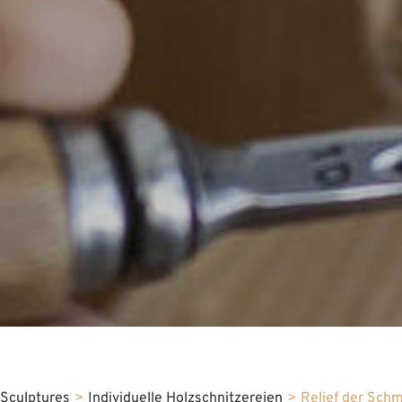
Sculptures
>
Individuelle Holzschnitzereien
>
Relief der Sch