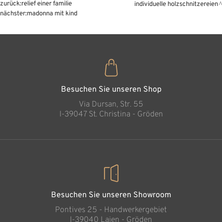
zurück:
relief einer familie
individuelle holzschnitzereien
nächster:
madonna mit kind
Besuchen Sie unseren Shop
Via Dursan, Str. 55
l-39047 St. Christina - Gröden
Besuchen Sie unseren Showroom
Pontives 25 - Handwerkergebiet
l-39040 Lajen - Gröden