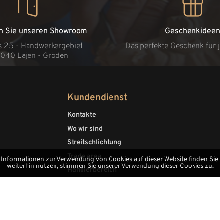
n Sie unseren Showroom
Geschenkideen
s 25 - Handwerkergebiet
Das perfekte Geschenk für 
9040 Lajen - Gröden
Kundendienst
Kontakte
Wo wir sind
Streitschlichtung
Trade area
 Informationen zur Verwendung von Cookies auf dieser Website finden Sie
weiterhin nutzen, stimmen Sie unserer Verwendung dieser Cookies zu.
Händlerbereich