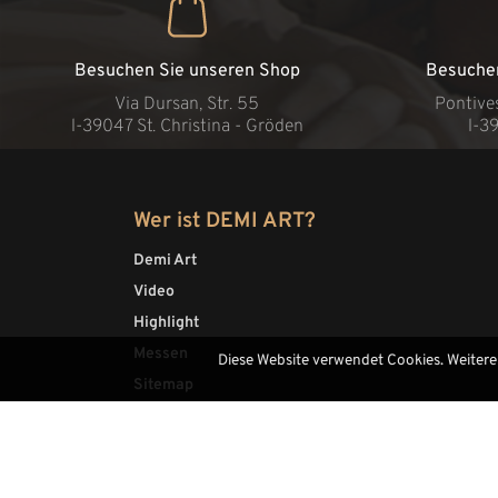
Besuchen Sie unseren Shop
Besuche
Via Dursan, Str. 55
Pontive
l-39047 St. Christina - Gröden
l-3
Wer ist DEMI ART?
Demi Art
Video
Highlight
Messen
Diese Website verwendet Cookies. Weitere
Sitemap