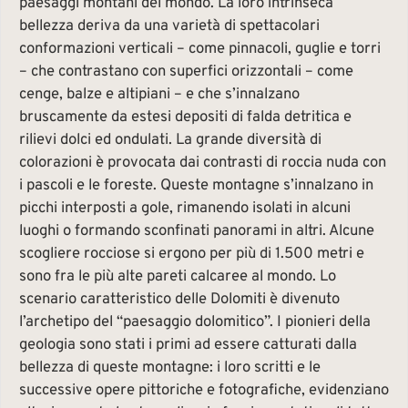
paesaggi montani del mondo. La loro intrinseca
bellezza deriva da una varietà di spettacolari
conformazioni verticali – come pinnacoli, guglie e torri
– che contrastano con superfici orizzontali – come
cenge, balze e altipiani – e che s’innalzano
bruscamente da estesi depositi di falda detritica e
rilievi dolci ed ondulati. La grande diversità di
colorazioni è provocata dai contrasti di roccia nuda con
i pascoli e le foreste. Queste montagne s’innalzano in
picchi interposti a gole, rimanendo isolati in alcuni
luoghi o formando sconfinati panorami in altri. Alcune
scogliere rocciose si ergono per più di 1.500 metri e
sono fra le più alte pareti calcaree al mondo. Lo
scenario caratteristico delle Dolomiti è divenuto
l’archetipo del “paesaggio dolomitico”. I pionieri della
geologia sono stati i primi ad essere catturati dalla
bellezza di queste montagne: i loro scritti e le
successive opere pittoriche e fotografiche, evidenziano