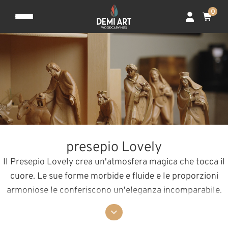
0
presepio Lovely
Il Presepio Lovely crea un'atmosfera magica che tocca il
cuore. Le sue forme morbide e fluide e le proporzioni
armoniose le conferiscono un'eleganza incomparabile.
Ogni elemento di questa natività è un omaggio alla
bellezza del Natale: il calore della Sacra Famiglia, la