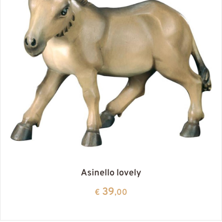
Asinello lovely
39
€
,00