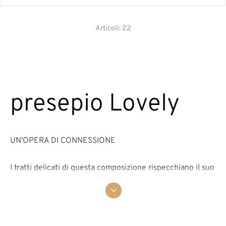
Articoli: 22
presepio Lovely
UN'OPERA DI CONNESSIONE
I tratti delicati di questa composizione rispecchiano il suo
nome. Maria irradia una sicurezza materna con la testa
inclinata, mentre Giuseppe illumina la scena con la
lanterna sollevata con delicatezza. Il bambino Gesù riposa
pacificamente nella mangiatoia, circondato da bue e