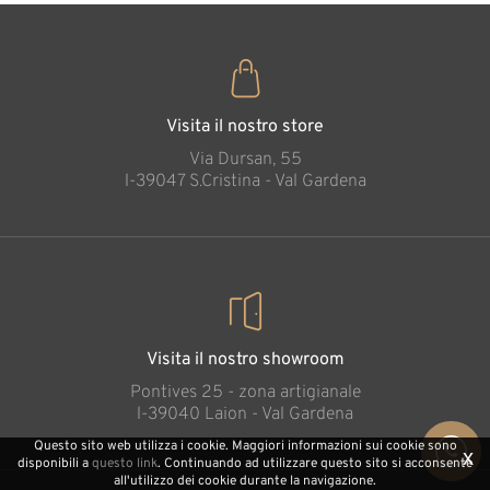
asino, la cui calma presenza esalta il calore e la funzione
protettiva della stalla. Può anche essere posto nelle
braccia di Maria, per il quale è stata creata una speciale
incavatura. I pastori si inginocchiano in adorazione
Visita il nostro store
reverente, mentre i Tre Re Magi si avvicinano con doni
Via Dursan, 55
preziosi. Anche gli animali sembrano essere pieni di
l-39047 S.Cristina - Val Gardena
spirito, come se fossero testimoni di un miracolo
trascendentale.
A differenza di altri presepi, il presepio Lovely si
concentra sulle proporzioni realistiche. In particolare, la
dimensione dei volti le conferisce un effetto
Visita il nostro showroom
straordinariamente naturale.
Pontives 25 - zona artigianale
l-39040 Laion - Val Gardena
I MAESTRI DELLA SCULTURA DEL LEGNO
Questo sito web utilizza i cookie. Maggiori informazioni sui cookie sono
x
disponibili a
questo link
. Continuando ad utilizzare questo sito si acconsente
all'utilizzo dei cookie durante la navigazione.