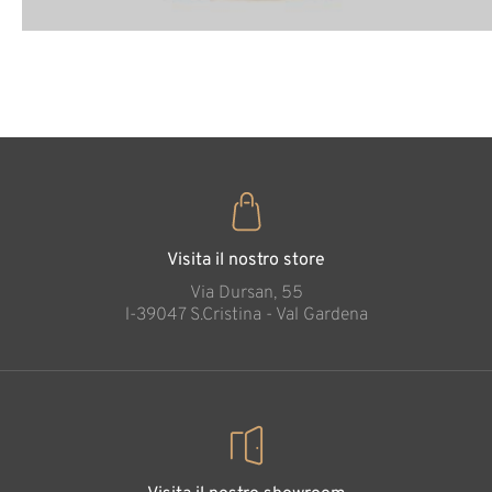
Visita il nostro store
Via Dursan, 55
l-39047 S.Cristina - Val Gardena