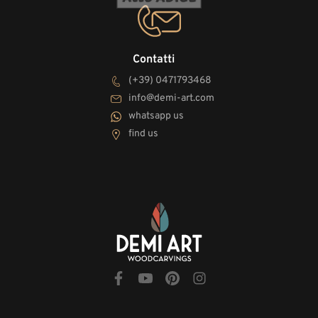
Contatti
(+39) 0471793468
info@demi-art.com
whatsapp us
find us