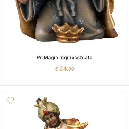
Re Magio inginocchiato
24
€
,00