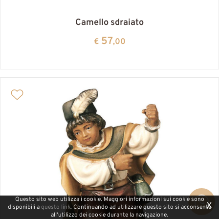
Camello sdraiato
57
€
,00
Questo sito web utilizza i cookie. Maggiori informazioni sui cookie sono
x
disponibili a
questo link
. Continuando ad utilizzare questo sito si acconsente
all'utilizzo dei cookie durante la navigazione.