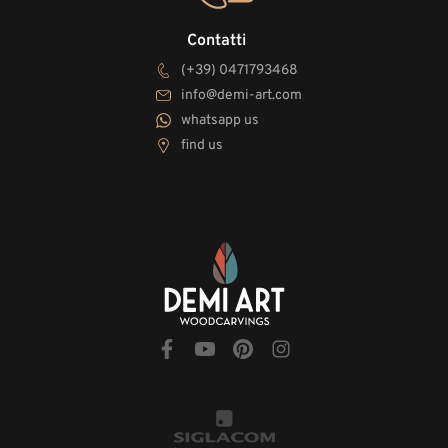
Contatti
(+39) 0471793468
info@demi-art.com
whatsapp us
find us