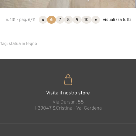
n. 131 - pag. 6/11
«
6
7
8
9
10
»
visualizza tutti
Tag:
statua in legno
Visita il nostro store
Via Dursan, 55
l-39047 S.Cristina - Val Gardena