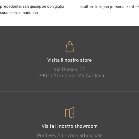
precedente:
san giuseppe con giglio
sculture in legno personalizzate
successivo:
madonna
Visita il nostro store
Via Dursan, 55
l-39047 S.Cristina - Val Gardena
Visita il nostro showroom
Pontives 25 - zona artigianale