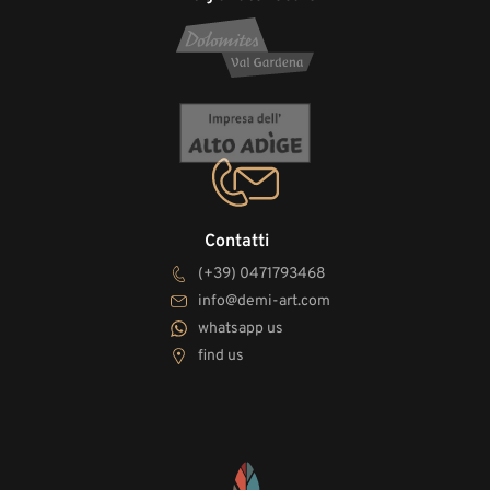
Contatti
(+39) 0471793468
info@demi-art.com
whatsapp us
find us