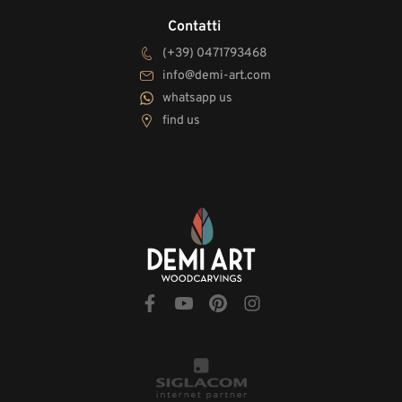
Contatti
(+39) 0471793468
info@demi-art.com
whatsapp us
find us