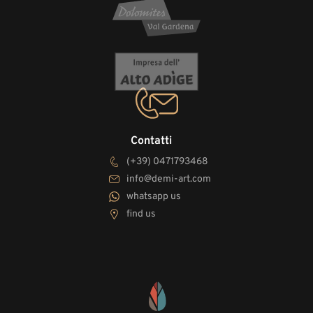
Contatti
(+39) 0471793468
info@demi-art.com
whatsapp us
find us