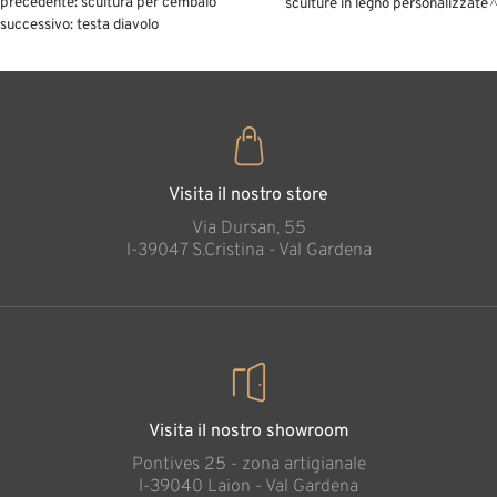
precedente:
scultura per cembalo
sculture in legno personalizzate
successivo:
testa diavolo
Visita il nostro store
Via Dursan, 55
l-39047 S.Cristina - Val Gardena
Visita il nostro showroom
Pontives 25 - zona artigianale
l-39040 Laion - Val Gardena