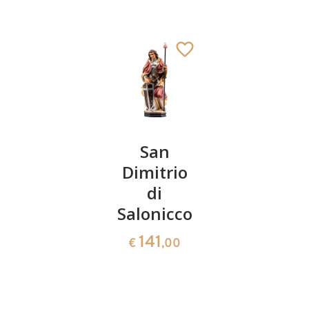
San
San
San
Giovanni
Dimitrio
Germano
Battista
di
66
€
,00
Salonicco
San Noè
141
€
,00
Aggiunto al carrello
141
€
,00