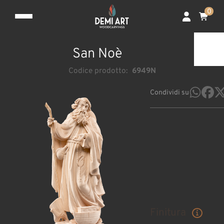
0
San Noè
Codice prodotto:
6949N
Condividi su
Finitura