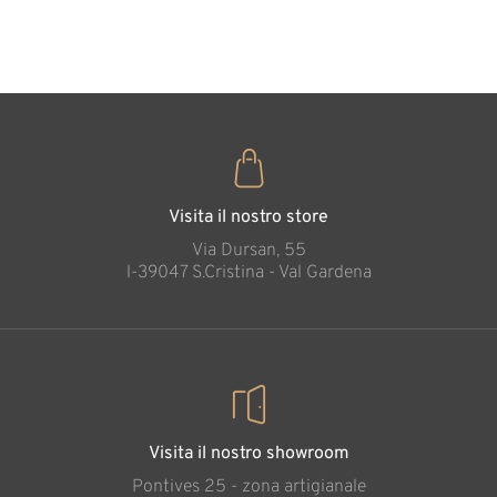
35
€
,00
Visita il nostro store
Via Dursan, 55
l-39047 S.Cristina - Val Gardena
Visita il nostro showroom
Pontives 25 - zona artigianale