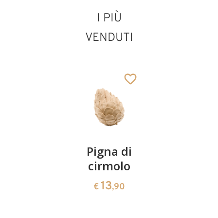
I PIÙ
VENDUTI
Coppia
Pigna di
Ciotola
ciliegie
cirmolo
di
cirmolo a
13
13
€
,90
€
,90
forma di
cuore