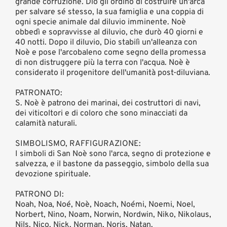
grande corruzione. Dio gli ordinò di costruire un'arca
per salvare sé stesso, la sua famiglia e una coppia di
ogni specie animale dal diluvio imminente. Noè
obbedì e sopravvisse al diluvio, che durò 40 giorni e
40 notti. Dopo il diluvio, Dio stabilì un'alleanza con
Noè e pose l'arcobaleno come segno della promessa
di non distruggere più la terra con l'acqua. Noè è
considerato il progenitore dell'umanità post-diluviana.
PATRONATO:
S. Noè è patrono dei marinai, dei costruttori di navi,
dei viticoltori e di coloro che sono minacciati da
calamità naturali.
SIMBOLISMO, RAFFIGURAZIONE:
I simboli di San Noè sono l'arca, segno di protezione e
salvezza, e il bastone da passeggio, simbolo della sua
devozione spirituale.
PATRONO DI:
Noah, Noa, Noé, Noè, Noach, Noémi, Noemi, Noel,
Norbert, Nino, Noam, Norwin, Nordwin, Niko, Nikolaus,
Nils, Nico, Nick, Norman, Noris, Natan.