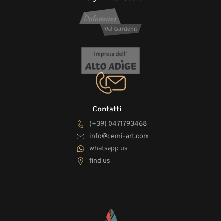
Contatti
(+39) 0471793468
info@demi-art.com
whatsapp us
find us