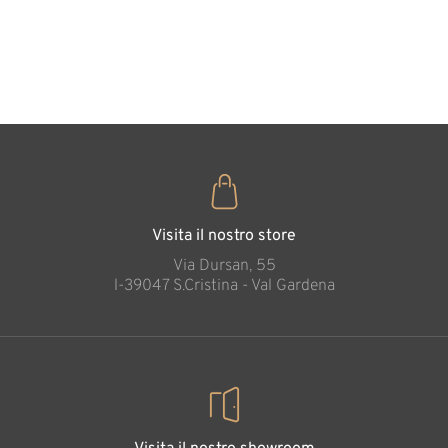
cuore
35
€
,00
Visita il nostro store
Via Dursan, 55
l-39047 S.Cristina - Val Gardena