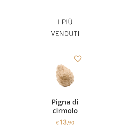
I PIÙ
VENDUTI
Coppia
Pigna di
Ciotola
ciliegie
cirmolo
di
cirmolo a
13
13
€
,90
€
,90
forma di