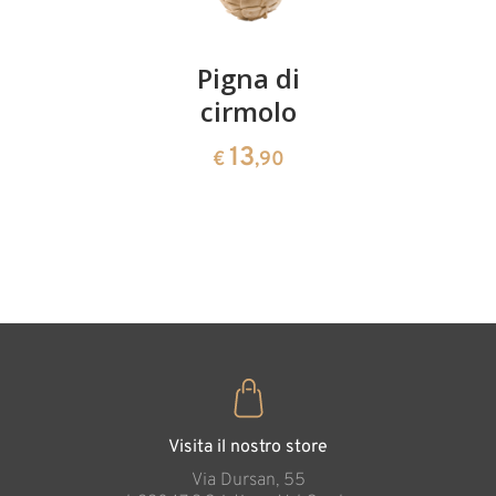
Aggiunto al carrello
Coppia
Pigna di
Ciotola
ciliegie
cirmolo
di
cirmolo a
13
13
€
,90
€
,90
forma di
cuore
35
€
,00
Visita il nostro store
Via Dursan, 55