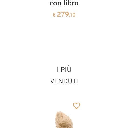
con libro
XXIII
132
€
,00
279
55
€
,10
€
,00
I PIÙ
VENDUTI
San Abino con
libro