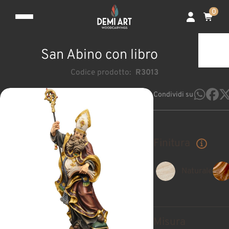
0
San Abino con libro
Codice prodotto:
R3013
Condividi su
Finitura
Naturale
Misura