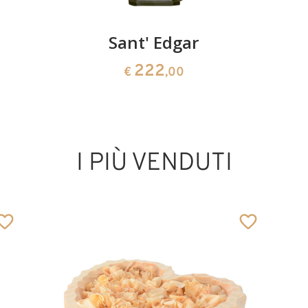
Sant' Edgar
222
€
,00
I PIÙ VENDUTI