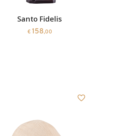
Santo Fidelis
San Gi
158
€
,00