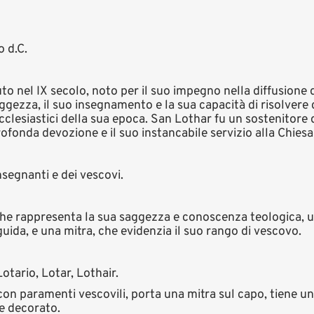
 d.C.
o nel IX secolo, noto per il suo impegno nella diffusione d
gezza, il suo insegnamento e la sua capacità di risolvere con
cclesiastici della sua epoca. San Lothar fu un sostenitore d
rofonda devozione e il suo instancabile servizio alla Chies
nsegnanti e dei vescovi.
 che rappresenta la sua saggezza e conoscenza teologica, u
 guida, e una mitra, che evidenzia il suo rango di vescovo.
otario, Lotar, Lothair.
 con paramenti vescovili, porta una mitra sul capo, tiene u
te decorato.