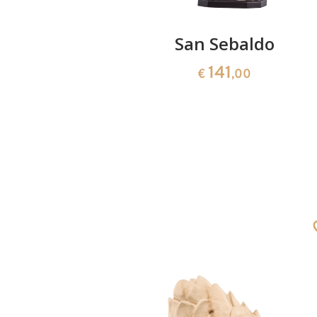
ino di
San Sebaldo
ury
141
€
,00