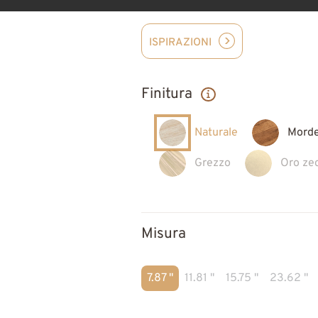
ISPIRAZIONI
Finitura
Naturale
Mord
Grezzo
Oro ze
Misura
7.87 "
11.81 "
15.75 "
23.62 "