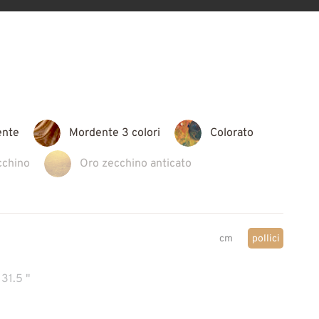
ente
Mordente 3 colori
Colorato
cchino
Oro zecchino anticato
cm
pollici
31.5 "