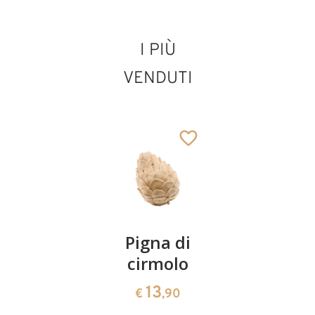
I PIÙ
VENDUTI
Coppia
Pigna di
Ciotola
ciliegie
cirmolo
di
cirmolo a
13
13
€
,90
€
,90
forma di