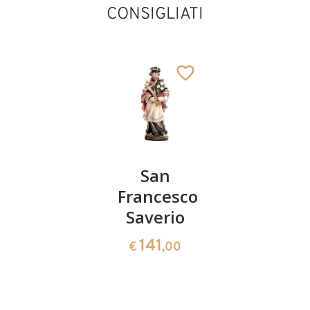
CONSIGLIATI
San
San
San
Lamberto
Francesco
Floriano
Saverio
141
141
€
,00
€
,00
Sant'Agatone
141
Aggiunto al carrello
€
,00