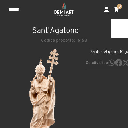
0
Sant'Agatone
Codice prodotto:
6158
Santo del giorno
10 g
Condividi su