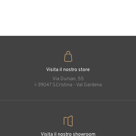
cuore
35
€
,00
Visita il nostro store
Via Dursan, 55
l-39047 S.Cristina - Val Gardena
Visita il nostro showroom