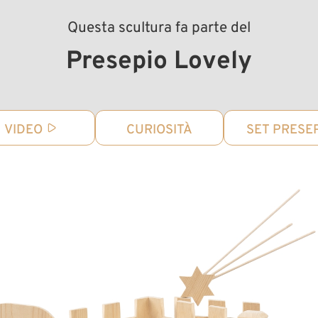
Questa scultura fa parte del
Presepio Lovely
VIDEO
CURIOSITÀ
SET PRESE
16 figure presepio
Lovely con
capanna
Aggiunto al carrello