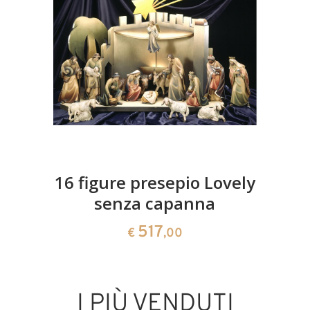
16 figure presepio Lovely
senza capanna
517
€
,00
I PIÙ VENDUTI