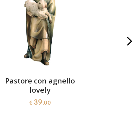
Pastore con agnello
16 figure
lovely
co
39
€
,00