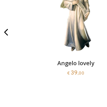
con culla
Angelo lovely
39
€
,00