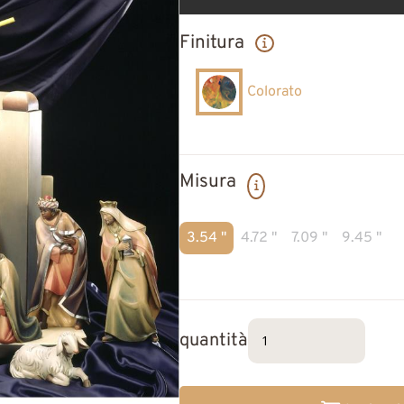
Finitura
Colorato
Misura
3.54 "
4.72 "
7.09 "
9.45 "
quantità