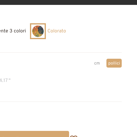
nte 3 colori
Colorato
cm
pollici
4.17 "