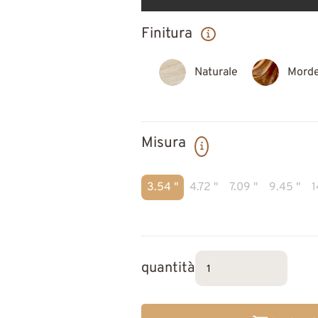
Finitura
Naturale
Morde
Misura
3.54 "
4.72 "
7.09 "
9.45 "
1
quantità