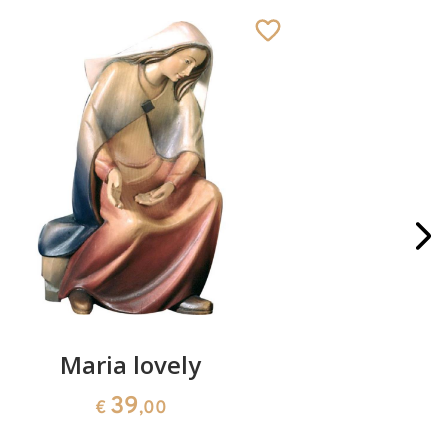
Maria lovely
Gesù bam
39
€
,00