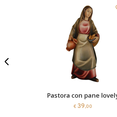
vely
Pastora con pane lovel
39
€
,00