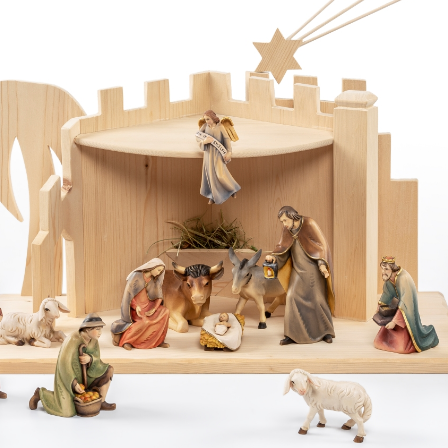
Pastore con
agnello lovely
Aggiunto al carrello