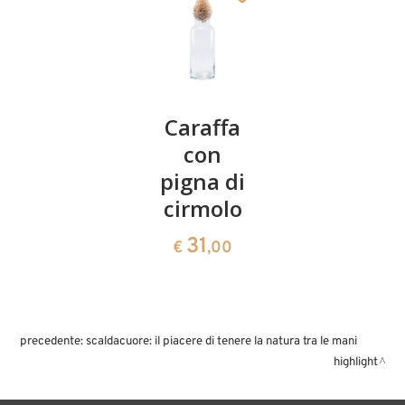
Caraffa
Caraffa
Caraffa
con
con
con
pallina
pigna di
Albicocca
in
cirmolo
34
€
,80
cirmolo
31
€
,00
41
€
,60
precedente:
scaldacuore: il piacere di tenere la natura tra le mani
highlight