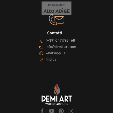
Contatti
(+39) 0471793468
info@demi-art.com
whatsapp us
find us