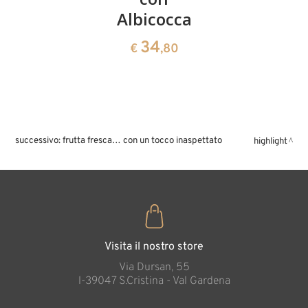
pigna di
Albicocca
pallina
cirmolo
in
34
€
,80
cirmolo
31
€
,00
41
€
,60
successivo:
frutta fresca… con un tocco inaspettato
highlight
Visita il nostro store
Via Dursan, 55
l-39047 S.Cristina - Val Gardena