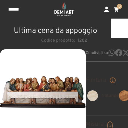
0
Ultima cena da appoggio
Codice prodotto:
1202
Condividi su
Finitura
Naturale
Misura