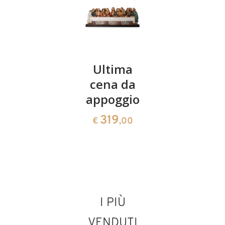
Rilievo
Ultima
Rilievo
ultima
cena da
ultima
cena con
appoggio
cena
cornice
senza
319
€
,00
cornice
499
€
,00
405
€
,00
I PIÙ
VENDUTI