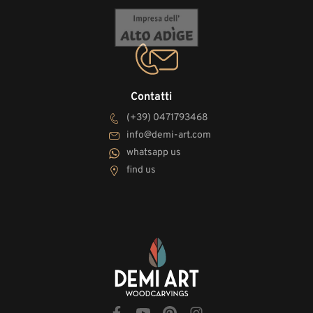
Contatti
(+39) 0471793468
info@demi-art.com
whatsapp us
find us