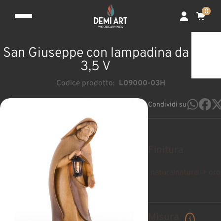
0
San Giuseppe con lampadina da
3,5 V
Codice prodotto:
L09000-03H
Condividi su
Finitura
natural
natural + oro
Misura