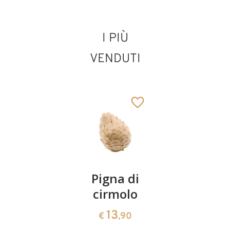
I PIÙ
VENDUTI
San Giuseppe con
lampadina da 3,5
Coppia
Pigna di
Ciotola
V
ciliegie
cirmolo
di
Aggiunto al carrello
cirmolo a
13
13
€
,90
€
,90
forma di