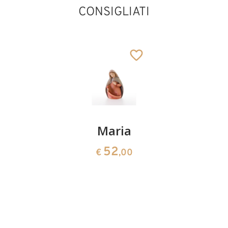
CONSIGLIATI
Re Magio
Maria
Angelo
(Melchior)
svegliant
52
€
,00
68
50
€
,00
€
,00