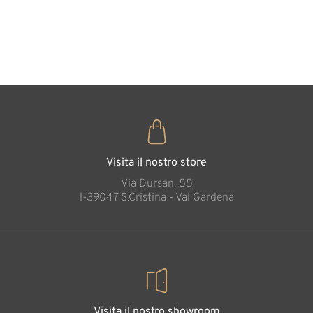
cuore
35
€
,00
Visita il nostro store
Via Dursan, 55
l-39047 S.Cristina - Val Gardena
Visita il nostro showroom