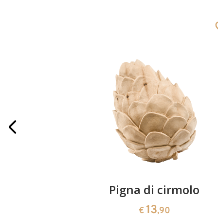
iegie
Pigna di cirmolo
13
€
,90