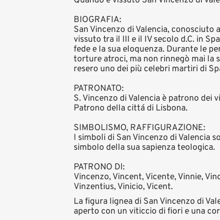
Quando è vissuto San Vincenzo di Valenc
BIOGRAFIA:
San Vincenzo di Valencia, conosciuto 
vissuto tra il III e il IV secolo d.C. 
fede e la sua eloquenza. Durante le pe
torture atroci, ma non rinnegò mai la su
resero uno dei più celebri martiri di S
PATRONATO:
S. Vincenzo di Valencia è patrono dei vi
Patrono della cittá di Lisbona.
SIMBOLISMO, RAFFIGURAZIONE:
I simboli di San Vincenzo di Valencia s
simbolo della sua sapienza teologica.
PATRONO DI:
Vincenzo, Vincent, Vicente, Vinnie, Vinc
Vinzentius, Vinicio, Vicent.
La figura lignea di San Vincenzo di Va
aperto con un viticcio di fiori e una co