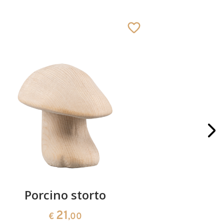
Porcino storto
Blocco p
21
€
,00