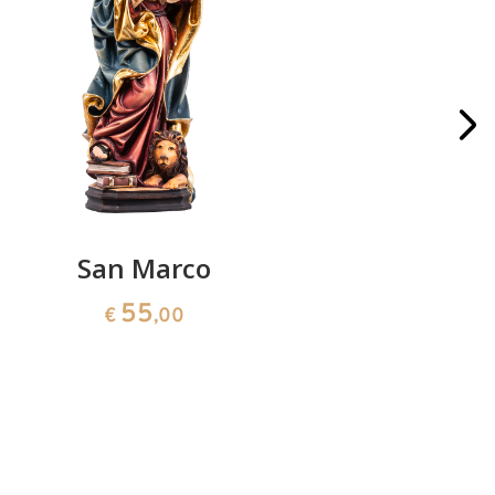
San Marco
San
Po
55
€
,00