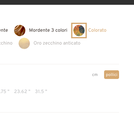
ente
Mordente 3 colori
Colorato
cchino
Oro zecchino anticato
cm
pollici
.75 "
23.62 "
31.5 "