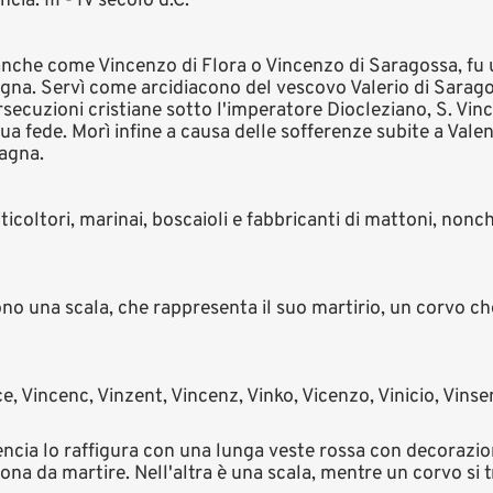
ia: III - IV secolo d.C.
anche come Vincenzo di Flora o Vincenzo di Saragossa, fu 
in Spagna. Servì come arcidiacono del vescovo Valerio di Sar
rsecuzioni cristiane sotto l'imperatore Diocleziano, S. Vi
a fede. Morì infine a causa delle sofferenze subite a Valenc
pagna.
ticoltori, marinai, boscaioli e fabbricanti di mattoni, nonch
ono una scala, che rappresenta il suo martirio, un corvo ch
e, Vincenc, Vinzent, Vincenz, Vinko, Vicenzo, Vinicio, Vinsen
lencia lo raffigura con una lunga veste rossa con decorazio
rona da martire. Nell'altra è una scala, mentre un corvo si tr