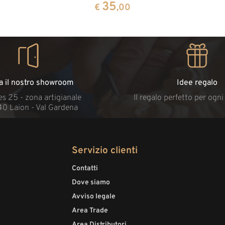
35
€
,00
ta il nostro showroom
Idee regalo
s 25 - zona artigianale
Il regalo perfetto per ogn
40 Laion - Val Gardena
Servizio clienti
Contatti
Dove siamo
Avviso legale
Area Trade
Area Distributori