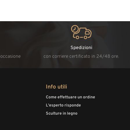
Spedizioni
i occasione
con corriere certificato in 24/48 ore.
Info utili
Come effettuare un ordine
L'esperto risponde
Sculture in legno