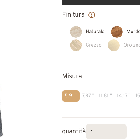
Finitura
Naturale
Mord
Grezzo
Oro ze
Misura
5.91 "
7.87 "
11.81 "
14.17 "
15
quantità