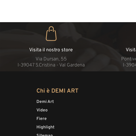
Visita il nostro store
Visi
Via Dursan, 55
Pontive
l-39047 S.Cristina - Val Gardena
l-390
Chi è DEMI ART
Demi Art
Video
Fiere
Highlight
Sitemap