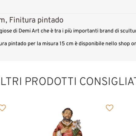
m, Finitura pintado
iose di Demi Art che è tra i più importanti brand di scultu
tura pintado per la misura 15 cm è disponibile nello shop 
San Vincenzo di
Saragozza
Aggiunto al carrello
LTRI PRODOTTI CONSIGLIA