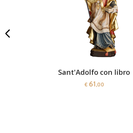
lo
Sant'Adolfo con libro
61
0
€
,00