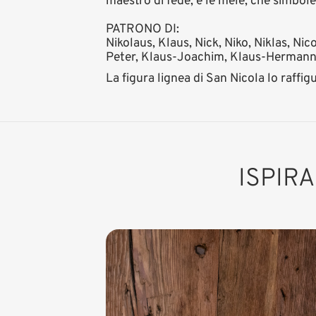
maestro di fede, e le mele, che simbol
PATRONO DI:
Nikolaus, Klaus, Nick, Niko, Niklas, Nic
Peter, Klaus-Joachim, Klaus-Hermann, Ni
La figura lignea di San Nicola lo raffi
ISPIR