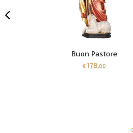
cutis
Buon Pastore
178
0
€
,00