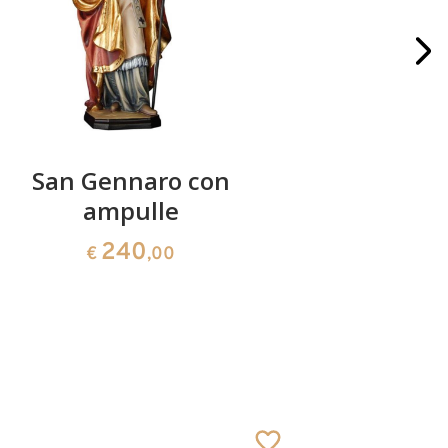
San Gennaro con
San Bern
ampulle
con 
240
€
,00