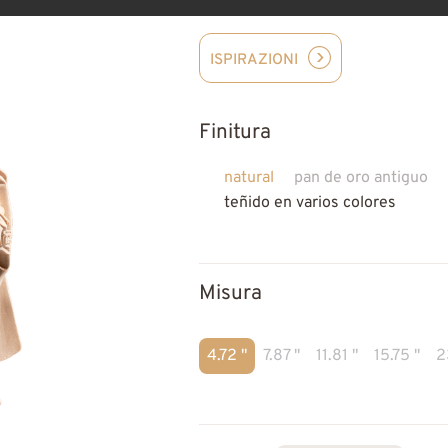
ISPIRAZIONI
Finitura
natural
pan de oro antiguo
teñido en varios colores
Misura
4.72 "
7.87 "
11.81 "
15.75 "
2