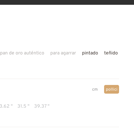
pan de oro auténtico
para agarrar
pintado
teñido
cm
pollici
3.62 "
31.5 "
39.37 "