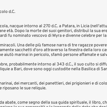
colo d.C.
a, nacque intorno al 270 d.C. a Patara, in Licia (nell'attu
e età. Dopo la morte dei suoi genitori, distribuì la sua ere
tardi fu nominato vescovo di Myra e divenne celebre per la 
iracoli. Una delle più famose narra di tre ragazze povere
mente sacchetti d'oro attraverso la finestra della loro ca
he aiutò marinai in pericolo, sfamò persone affamate e sal
re, probabilmente intorno al 343 d.C., il suo culto si dif
liquie a Bari, dove sono oggi custodite nella Basilica di Sa
rinai, dei mercanti, dei panettieri, dei prigionieri e di colo
ve riposano le sue reliquie.
 da abate, come segno della sua guida spirituale, il libro, c