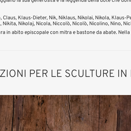
eggiano la sua generosità e la leggenda della dote che don
o, Claus, Klaus-Dieter, Nik, Niklaus, Nikolai, Nikola, Klaus
kita, Nikolaj, Nicola, Niccolò, Nicolò, Nicolino, Nino, Nic
gura in abito episcopale con mitra e bastone da abate. Nella
AZIONI PER LE SCULTURE IN
San Nicola
Aggiunto al carrello