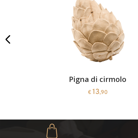
iegie
Pigna di cirmolo
13
€
,90