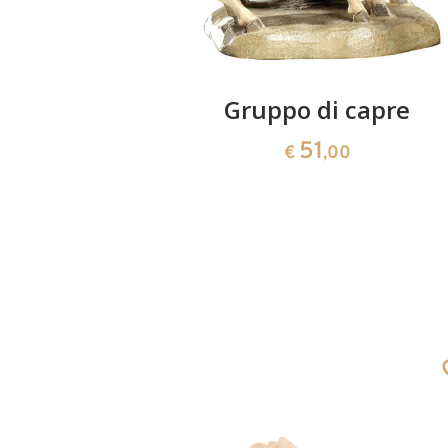
astone-
Gruppo di capre
o
51
€
,00