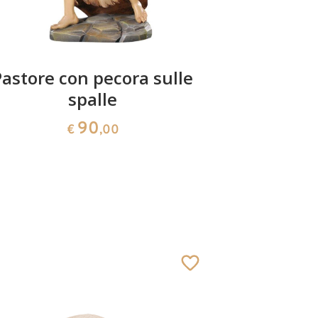
Pastore con pecora sulle
Grupp
spalle
90
€
,00