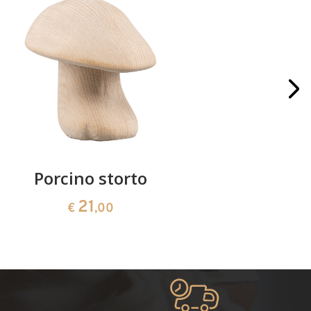
Porcino storto
Blocco p
21
€
,00