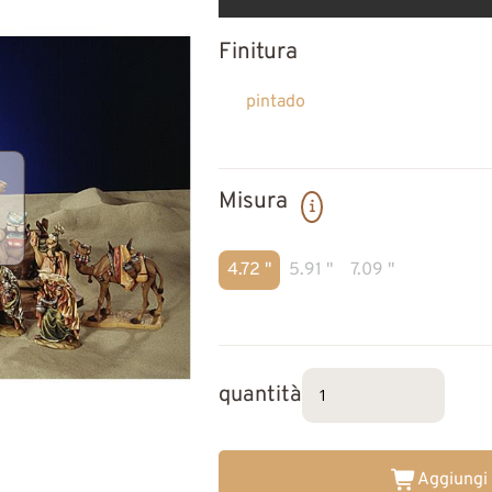
Finitura
pintado
Misura
4.72 "
5.91 "
7.09 "
quantità
Aggiungi 