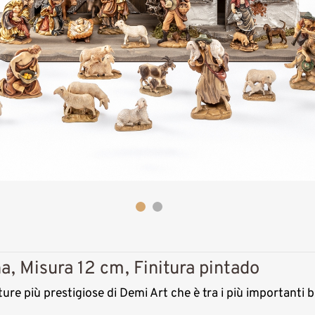
Presepio barocco
a, Misura 12 cm, Finitura pintado
17 pezzi senza
capanna
re più prestigiose di Demi Art che è tra i più importanti b
Aggiunto al carrello