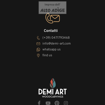
Contatti
(+39) 0471793468
info@demi-art.com
whatsapp us
find us