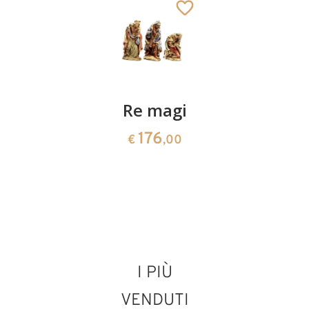
Sacra
Re magi
Gesù
famiglia
bambino
176
€
,00
presepio
95
€
,00
barocco
220
€
,00
I PIÙ
VENDUTI