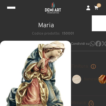
0
Maria
Codice prodotto:
150001
Condividi su
Finitura
Naturale
Misura