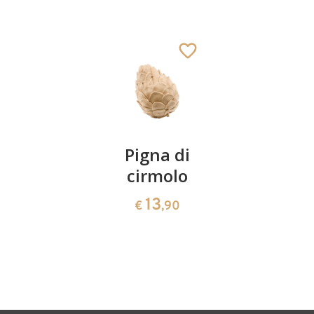
Maria
Aggiunto al carrello
Coppia
Pigna di
Ciotola
ciliegie
cirmolo
di
cirmolo a
13
13
€
,90
€
,90
forma di
cuore
35
€
,00