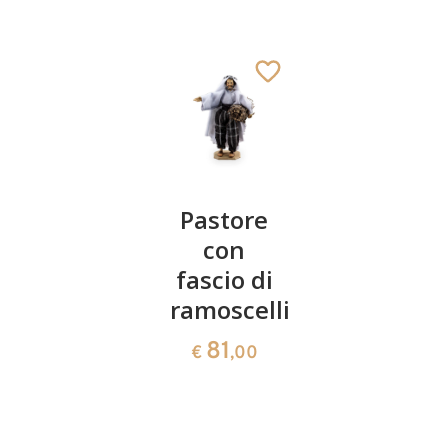
Angelo
Pastore
Aureola
Gloria
con
con
fascio di
colomba
75
€
,00
ramoscelli
45
€
,00
81
€
,00