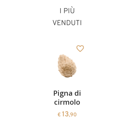
I PIÙ
VENDUTI
Coppia
Pigna di
Ciotola
ciliegie
cirmolo
di
cirmolo a
13
13
€
,90
€
,90
forma di
cuore