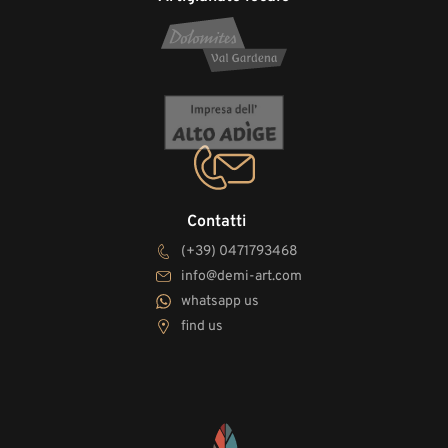
Contatti
(+39) 0471793468
info@demi-art.com
whatsapp us
find us