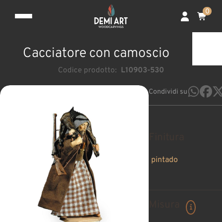
0
Cacciatore con camoscio
Codice prodotto:
L10903-530
Condividi su
Finitura
pintado
Misura