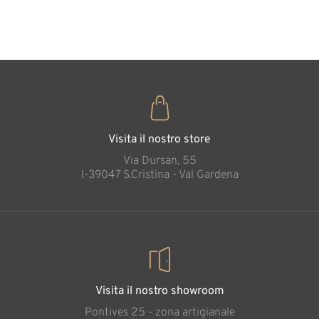
35
€
,00
Cacciatore con
camoscio
Aggiunto al carrello
Visita il nostro store
Via Dursan, 55
l-39047 S.Cristina - Val Gardena
Visita il nostro showroom
Pontives 25 - zona artigianale