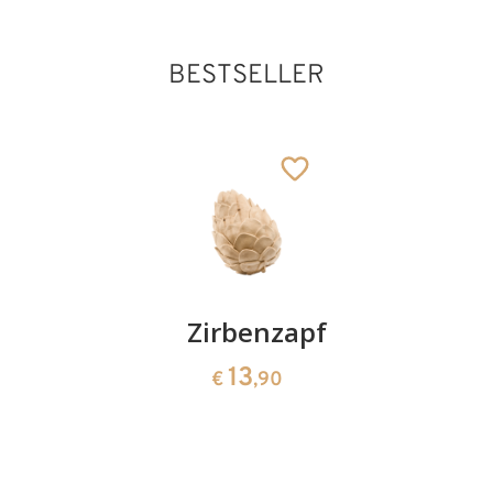
BESTSELLER
Kirschenpaar
Zirbenzapfen
Herzscha
aus
13
13
€
,90
€
,90
Zirbenho
35
€
,00