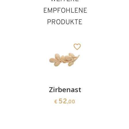
EMPFOHLENE
PRODUKTE
Herz
Zirbenast
Bergsch
Zirbe
mit Öl
52
€
,00
9
51
€
,30
€
,00