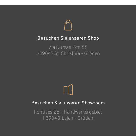
Zirbenkranz
Hinzugefügt zum
Warenkorb
Besuchen Sie unseren Shop
Via Dursan, Str. 55
l-39047 St. Christina - Gröden
Besuchen Sie unseren Showroom
Pontives 25 - Handwerkergebiet
l-39040 Lajen - Gröden