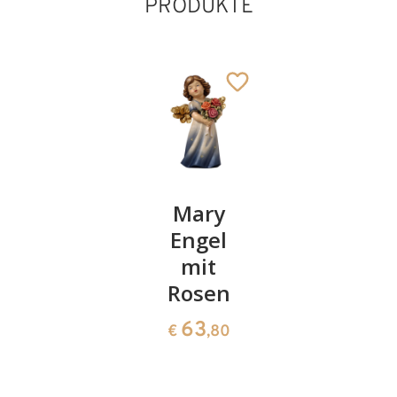
PRODUKTE
BONBONIERE
Mary
Geborgen
- Roses
Engel
der
for love
mit
Familie
Rosen
50
52
€
,00
€
,00
63
€
,80