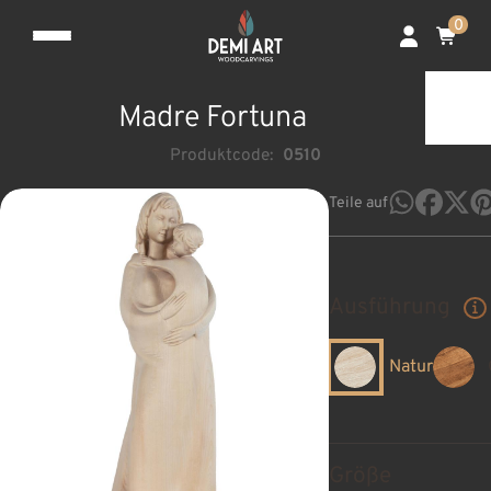
0
Madre Fortuna
Produktcode:
0510
Teile auf
Ausführung
Natur
Größe