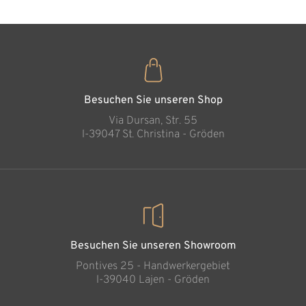
Madre Fortuna
Hinzugefügt zum
Warenkorb
Besuchen Sie unseren Shop
Via Dursan, Str. 55
l-39047 St. Christina - Gröden
Besuchen Sie unseren Showroom
Pontives 25 - Handwerkergebiet
l-39040 Lajen - Gröden