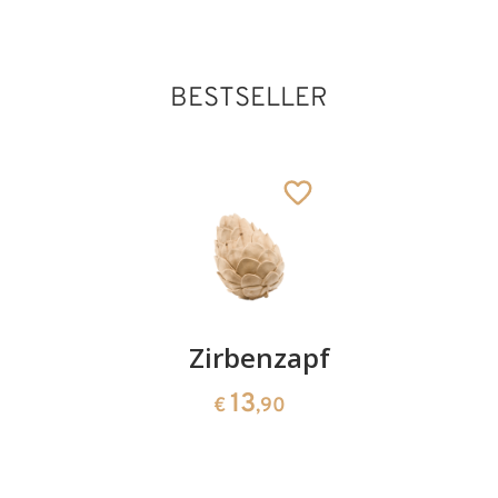
BESTSELLER
Kirschenpaar
Zirbenzapfen
Herzscha
aus
13
13
€
,90
€
,90
Zirbenho
35
€
,00