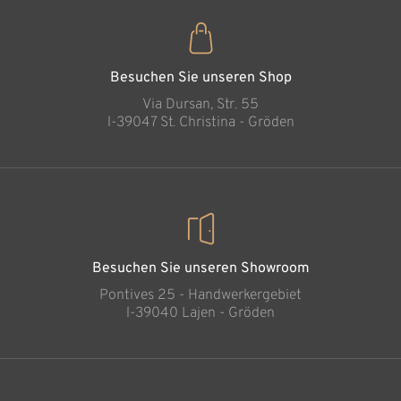
Madonna
Brustbild neu
Hinzugefügt zum
Warenkorb
Besuchen Sie unseren Shop
Via Dursan, Str. 55
l-39047 St. Christina - Gröden
Besuchen Sie unseren Showroom
Pontives 25 - Handwerkergebiet
l-39040 Lajen - Gröden