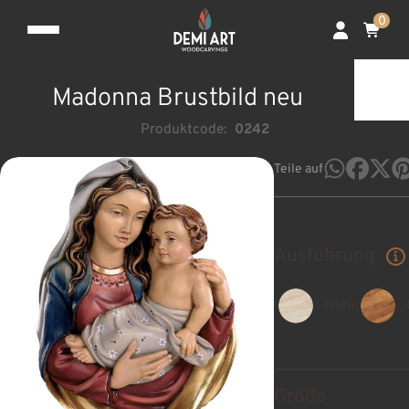
0
Madonna Brustbild neu
Produktcode:
0242
Teile auf
Ausführung
Natur
Größe