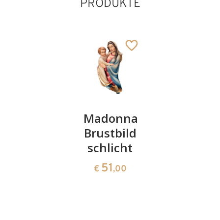
PRODUKTE
Madonna
Madonna
Wandma
Brustbild
Brustbild
"Fränkisc
mit
schlicht
3632
€
,00
Engel
51
€
,00
297
€
,00