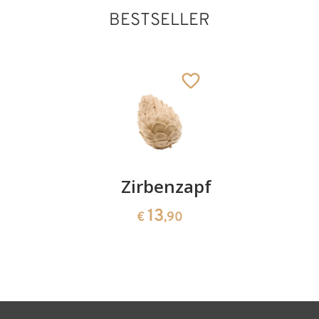
BESTSELLER
Kirschenpaar
Zirbenzapfen
Herzscha
aus
13
13
€
,90
€
,90
Zirbenho
35
€
,00