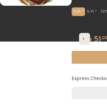
3.15 "
5.91 "
7.87
51
,0
Mge.
€
Express Checko