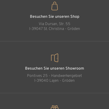
Traubenjunge
Hinzugefügt zum
Warenkorb
Besuchen Sie unseren Shop
Via Dursan, Str. 55
l-39047 St. Christina - Gröden
Besuchen Sie unseren Showroom
Pontives 25 - Handwerkergebiet
l-39040 Lajen - Gröden