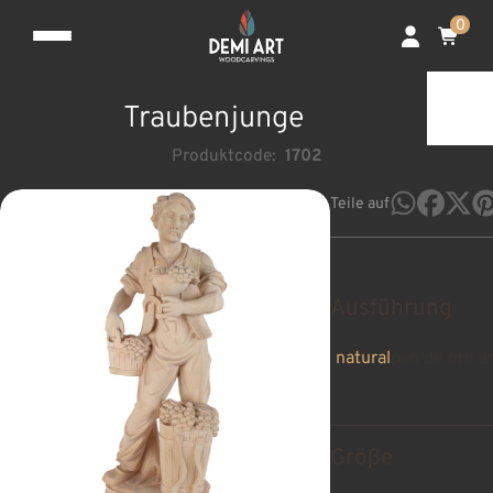
0
Traubenjunge
Produktcode:
1702
Teile auf
Ausführung
natural
pan de oro a
Größe