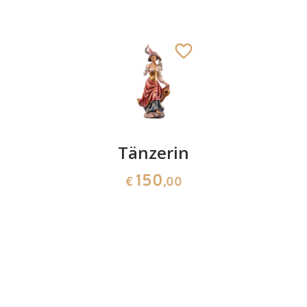
Münchner
Tänzerin
Königsw
Kindl
mit
150
€
,00
Wappen
Hellebar
370
141
€
,00
€
,00