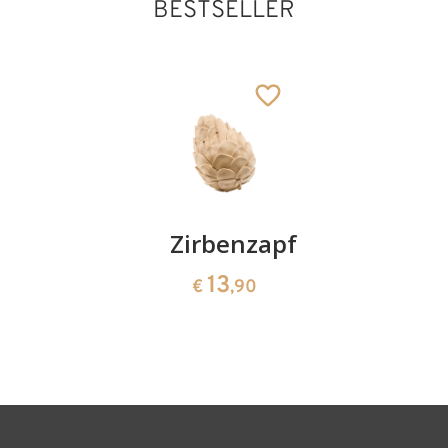
BESTSELLER
Kirschenpaar
Zirbenzapfen
Herzscha
aus
13
13
€
,90
€
,90
Zirbenho
35
€
,00