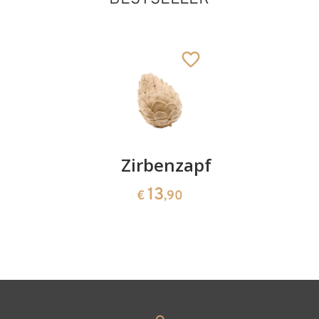
Kirschenpaar
Zirbenzapfen
Herzscha
aus
13
13
€
,90
€
,90
Zirbenho
35
€
,00