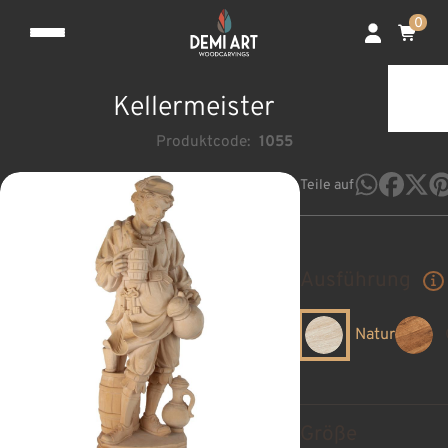
0
Kellermeister
Produktcode:
1055
Teile auf
Ausführung
Natur
Größe