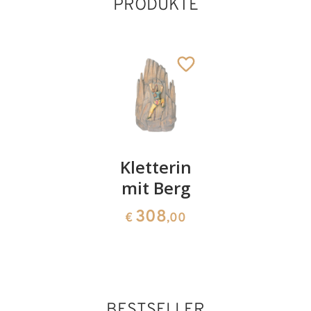
PRODUKTE
Feuerwehrmann
Kletterin
Maurer
mit Berg
141
141
€
,20
€
,00
308
€
,00
BESTSELLER