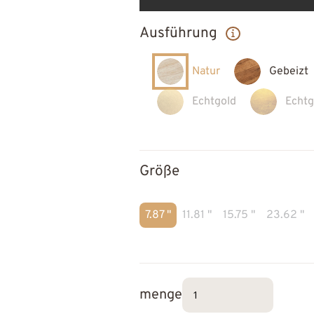
Ausführung
Natur
Gebeizt
Echtgold
Echtg
Größe
7.87 "
11.81 "
15.75 "
23.62 "
menge