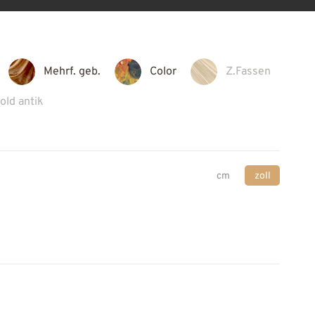
Mehrf. geb.
Color
Z.Fassen
old antik
cm
zoll