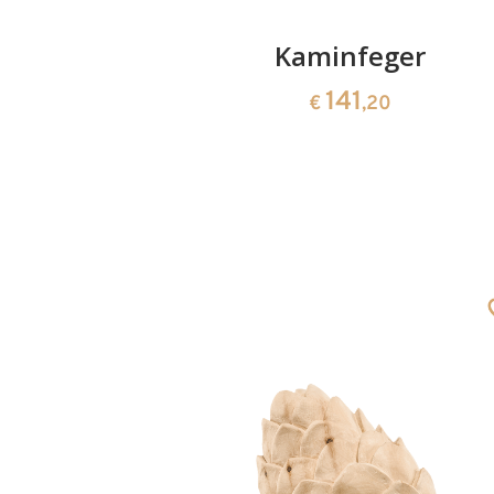
er
Kaminfeger
141
€
,20