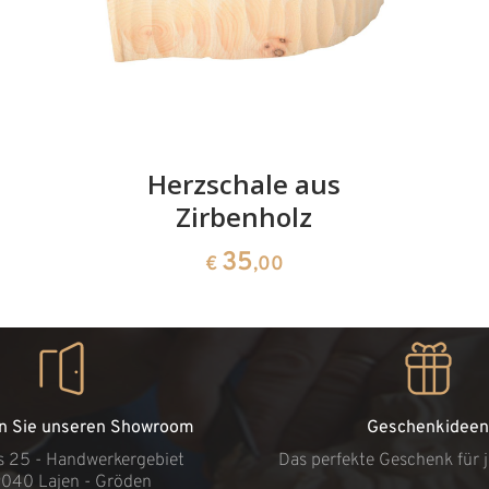
Herzschale aus
Zirbenholz
35
€
,00
n Sie unseren Showroom
Geschenkideen
s 25 - Handwerkergebiet
Das perfekte Geschenk für 
9040 Lajen - Gröden