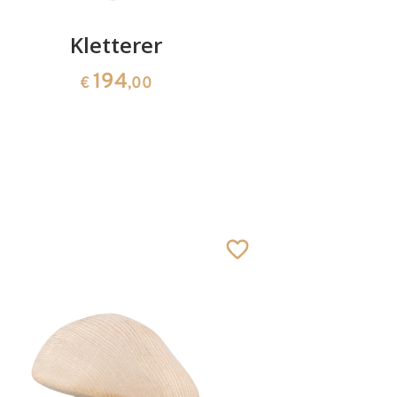
Kletterer
K
194
€
,00