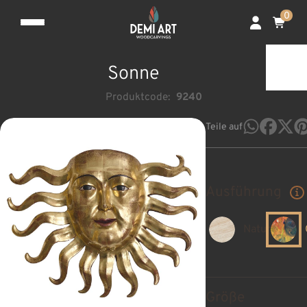
0
Sonne
Produktcode:
9240
Teile auf
Ausführung
Natur
Größe