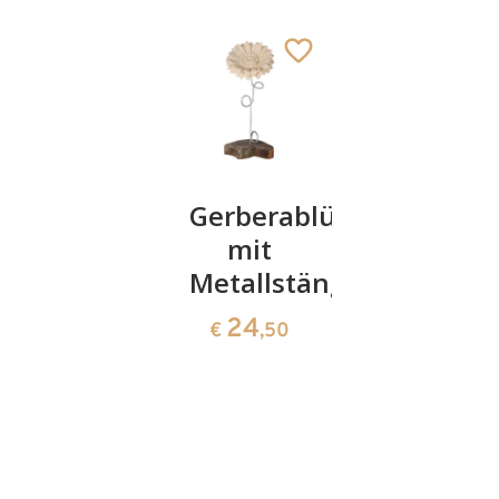
Brosche -
Gerberablüte
Edelweiß
Rosenstrauß
mit
lose
in Holz
Metallstängel
32
€
,00
20
24
€
,00
€
,50