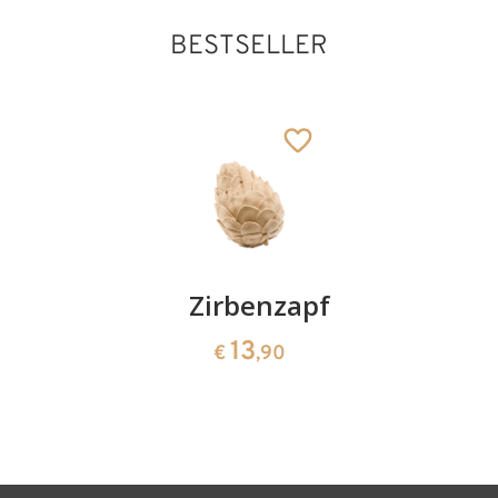
BESTSELLER
Kirschenpaar
Zirbenzapfen
Herzscha
aus
13
13
€
,90
€
,90
Zirbenho
35
€
,00