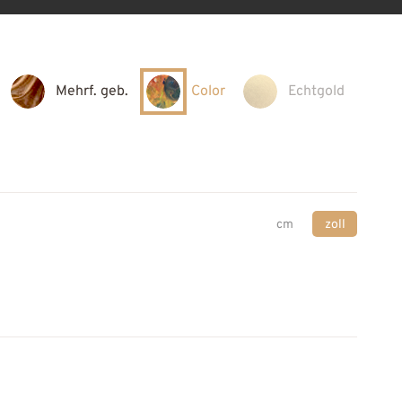
Mehrf. geb.
Color
Echtgold
cm
zoll