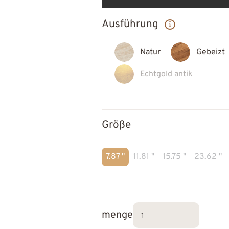
Ausführung
Natur
Gebeizt
Echtgold antik
Größe
7.87 "
11.81 "
15.75 "
23.62 "
menge