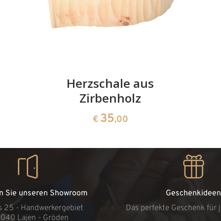
Herzschale aus
Zirbenholz
35
€
,00
n Sie unseren Showroom
Geschenkideen
s 25 - Handwerkergebiet
Das perfekte Geschenk für 
9040 Lajen - Gröden