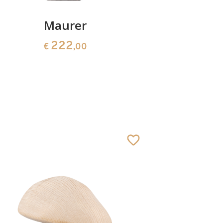
Maurer
Klett
222
€
,00