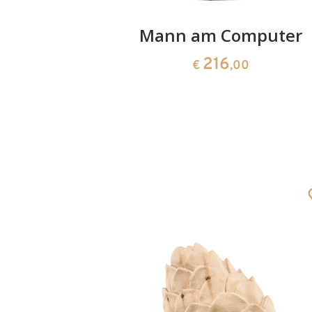
ger
Mann am Computer
216
0
€
,00