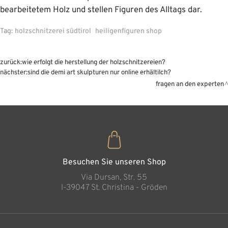
bearbeitetem Holz und stellen Figuren des Alltags dar.
Tag:
holzschnitzerei südtirol
heiligenfiguren shop
zurück:
wie erfolgt die herstellung der holzschnitzereien?
nächster:
sind die demi art skulpturen nur online erhältilch?
fragen an den experten
Besuchen Sie unseren Shop
Via Dursan, Str. 55
l-39047 St. Christina - Gröden