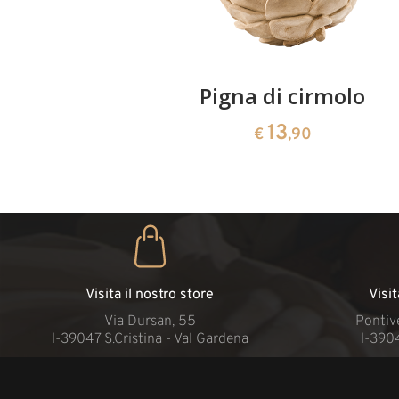
iegie
Pigna di cirmolo
13
€
,90
Visita il nostro store
Visi
Via Dursan, 55
Pontive
l-39047 S.Cristina - Val Gardena
l-390