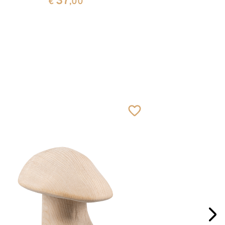
37
€
,00