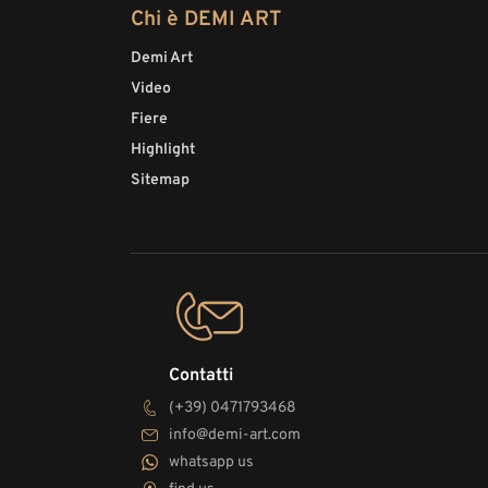
Chi è DEMI ART
Demi Art
Video
Fiere
Highlight
Sitemap
Contatti
(+39) 0471793468
info@demi-art.com
whatsapp us