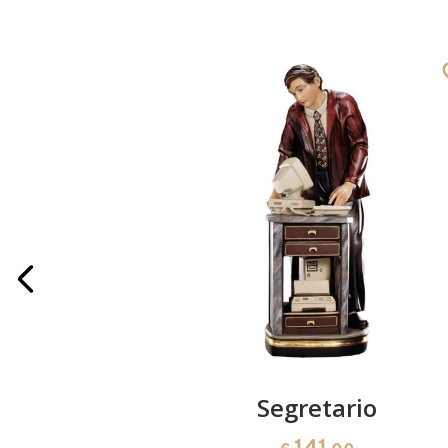
urna con
Segretario
e radice