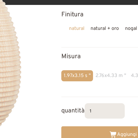
Finitura
natural
natural + oro
nogal
Misura
1.97x3.15 s "
2.76x4.33 m "
4.3
quantità
Aggiungi 