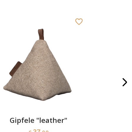
Gipfele "leather"
uovo 