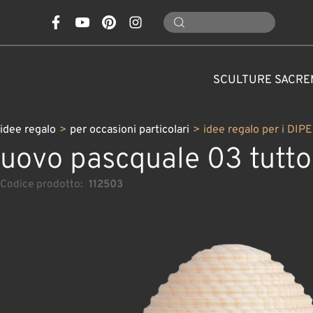
SCULTURE SACRE
idee regalo
>
per occasioni particolari
>
idee regalo per i DI
uovo pascquale 03 tutto
Codice prodotto:
112503
PER OCCASIONI
SCULTURE IN LEGNO
PIGNE, FUNGHI, FIORI
PRESEPI CLASSICI
SANTI E PATRONI
PARTICOLARI
ANIMALI
PERSONALIZZATE
DECORAZIONI NATA
PRESEPI MODER
CARAFFE
NATURA
ANGELI
ATTRE