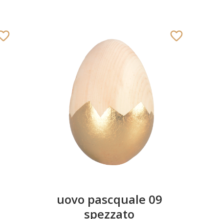
uovo pascquale
03 tutto rigato
Aggiunto al carrello
uovo pascquale 09
spezzato