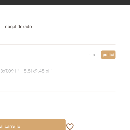
nogal dorado
cm
pollici
3x7.09 l "
5.51x9.45 xl "
al carrello