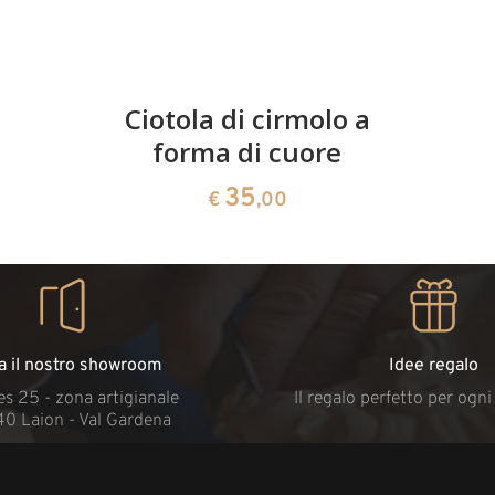
Ciotola di cirmolo a
forma di cuore
35
€
,00
ta il nostro showroom
Idee regalo
s 25 - zona artigianale
Il regalo perfetto per ogn
40 Laion - Val Gardena