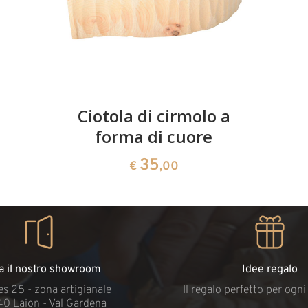
Ciotola di cirmolo a
forma di cuore
35
€
,00
ta il nostro showroom
Idee regalo
s 25 - zona artigianale
Il regalo perfetto per ogn
40 Laion - Val Gardena