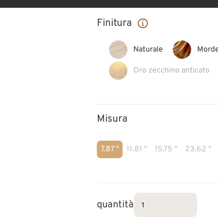
Finitura
Naturale
Morde
Oro zecchino anticato
Misura
7.87 "
11.81 "
15.75 "
23.62 "
quantità