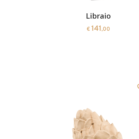
con rose
Libraio
141
0
€
,00