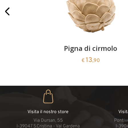
iegie
Pigna di cirmolo
13
€
,90
Visita il nostro store
Visi
Via Dursan, 55
Pontive
l-39047 S.Cristina - Val Gardena
l-390