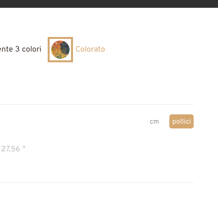
nte 3 colori
Colorato
cm
pollici
27.56 "