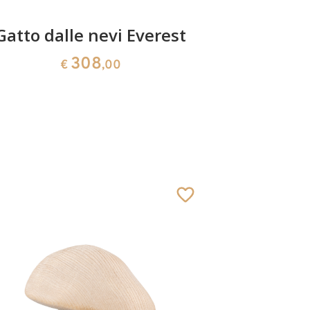
Gatto dalle nevi Everest
Raga
308
€
,00