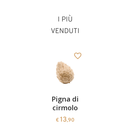
I PIÙ
VENDUTI
Coppia
Pigna di
Ciotola
ciliegie
cirmolo
di
cirmolo a
13
13
€
,90
€
,90
forma di