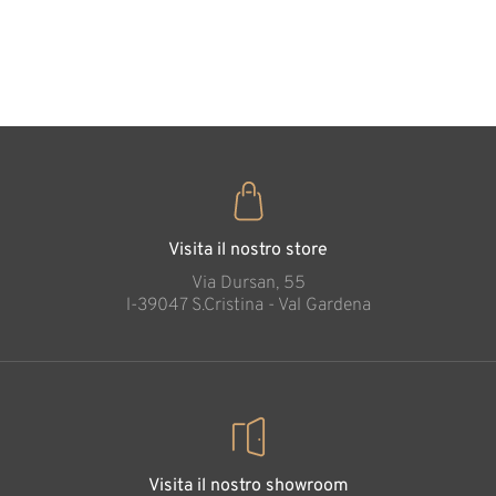
cuore
35
€
,00
Visita il nostro store
Via Dursan, 55
l-39047 S.Cristina - Val Gardena
Visita il nostro showroom