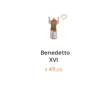
Santo
Benedetto
San
Curato
XVI
Filiberto
d'Ars (S.
49
141
€
,00
€
,00
Giovanni
Sant'Alessandro
Maria
Aggiunto al carrello
Vianney)
141
€
,00