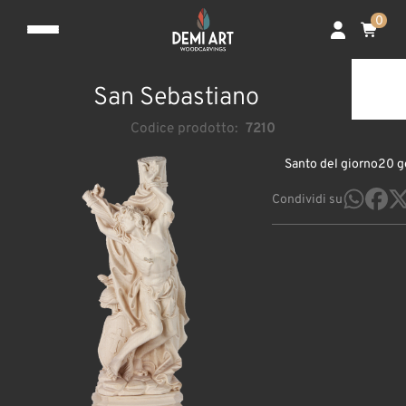
0
San Sebastiano
Codice prodotto:
7210
Santo del giorno
20 g
Condividi su