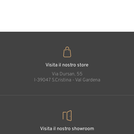
cuore
35
€
,00
Visita il nostro store
Via Dursan, 55
l-39047 S.Cristina - Val Gardena
Visita il nostro showroom