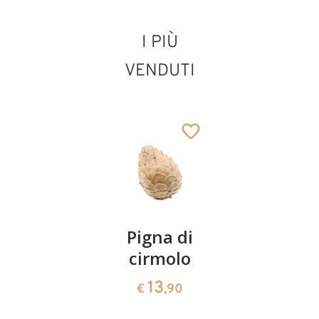
I PIÙ
VENDUTI
Coppia
Pigna di
Ciotola
ciliegie
cirmolo
di
cirmolo a
13
13
€
,90
€
,90
forma di