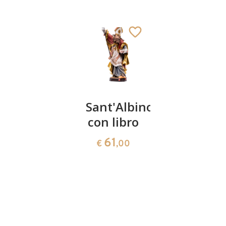
San
Sant'Albino
San
Giovanni
con libro
Rolando
Nepomuceno
di
61
€
,00
Hasnon
141
€
,00
San Sebastiano
141
€
,00
Aggiunto al carrello