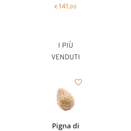
141
€
,00
San Domenico
I PIÙ
con cane
Aggiunto al carrello
VENDUTI
Coppia
Pigna di
Ciotola