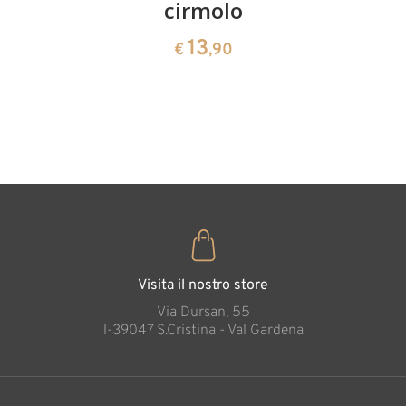
ciliegie
cirmolo
di
cirmolo a
13
13
€
,90
€
,90
forma di
cuore
35
€
,00
Visita il nostro store
Via Dursan, 55
l-39047 S.Cristina - Val Gardena