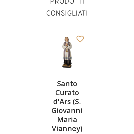
PRODOTTI
CONSIGLIATI
San
Santo
San
Gregorio
Curato
Faustini
VII con
d'Ars (S.
con
colomba
Giovanni
palma
Maria
150
150
€
,00
€
,00
Vianney)