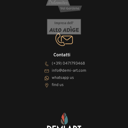
Contatti
(+39) 0471793468
info@demi-art.com
whatsapp us
find us