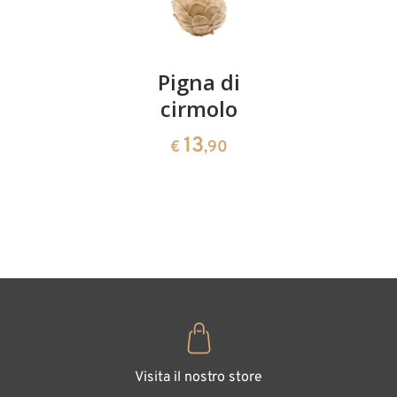
Coppia
Pigna di
Ciotola
ciliegie
cirmolo
di
cirmolo a
13
13
€
,90
€
,90
forma di
cuore
35
€
,00
Visita il nostro store