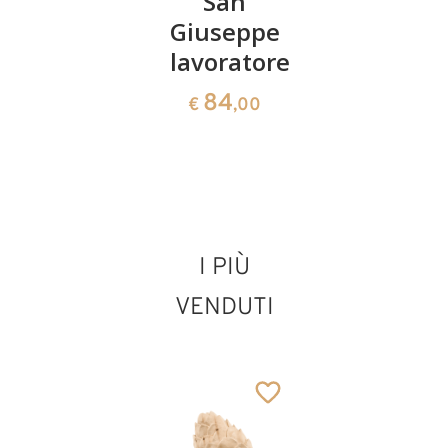
San
San
San
Aggiunto al carrello
Vincenzo
Giuseppe
Lorenzo
Ferrer
lavoratore
88
€
,00
con
84
€
,00
fuoco
150
€
,00
I PIÙ
VENDUTI