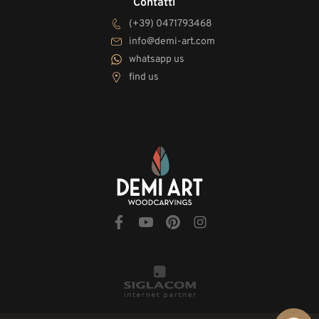
Contatti
(+39) 0471793468
info@demi-art.com
whatsapp us
find us