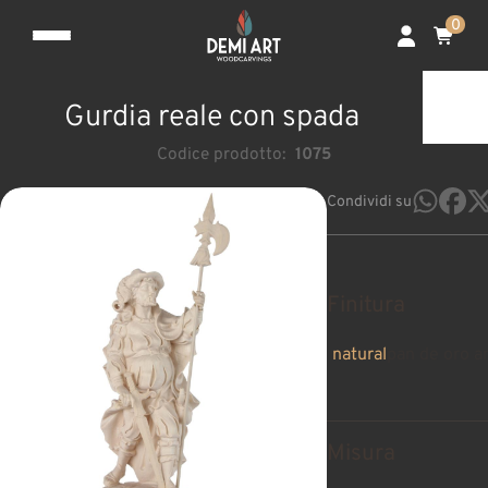
0
Gurdia reale con spada
Codice prodotto:
1075
Condividi su
Finitura
natural
pan de oro a
Misura