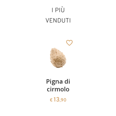
I PIÙ
VENDUTI
Coppia
Pigna di
Ciotola
ciliegie
cirmolo
di
cirmolo a
13
13
€
,90
€
,90
forma di
cuore