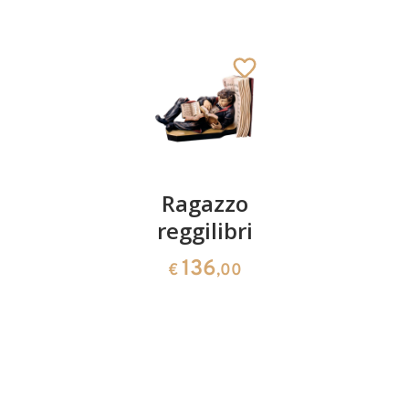
Münchner
Ragazzo
Diana
Kindl
reggilibri
con cane
125
136
684
€
,00
€
,00
€
,00