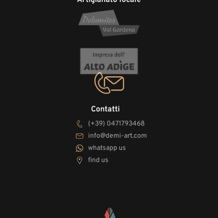
Contatti
(+39) 0471793468
info@demi-art.com
whatsapp us
find us