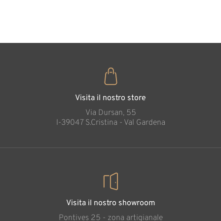
35
€
,00
Gurdia reale con
spada
Aggiunto al carrello
Visita il nostro store
Via Dursan, 55
l-39047 S.Cristina - Val Gardena
Visita il nostro showroom
Pontives 25 - zona artigianale