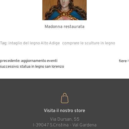
Madonna restaurata
Tag:
intaglio del legno Alto Adige
comprare le sculture in legno
precedente:
aggiornamento eventi
fiere
successivo:
statua in legno san lorenzo
Visita il nostro store
Via Dursan, 55
l-39047 S.Cristina - Val Gardena