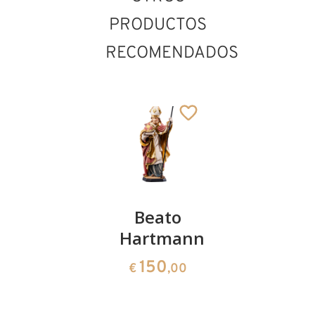
PRODUCTOS
RECOMENDADOS
San
Beato
San
Adolfo
Hartmann
Vicente
Ferrer
279
150
€
,10
€
,00
150
€
,00