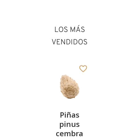
LOS MÁS
San Cristóbal
Añadido al carrito
VENDIDOS
Kirschenpaar
Piñas
Tazón de
pinus
corazón
13
€
,90
cembra
de pinus