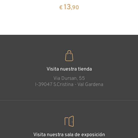
cembra
13
€
,90
35
€
,00
Visita nuestra tienda
Via Dursan, 55
l-39047 S.Cristina - Val Gardena
Visita nuestra sala de exposición